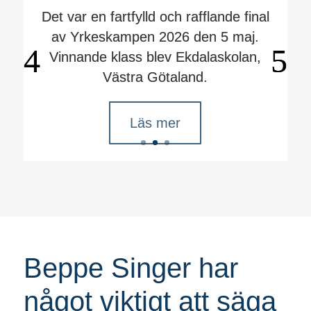
Det var en fartfylld och rafflande final
Nu kan du som är rektor,
av Yrkeskampen 2026 den 5 maj.
lärare/mentor eller studie- och
Vinnande klass blev Ekdalaskolan,
yrkesvägledare anmäla din årskurs 8
Västra Götaland.
till Yrkeskampen 2026/2027.
Läs mer
Beppe Singer har
något viktigt att säga