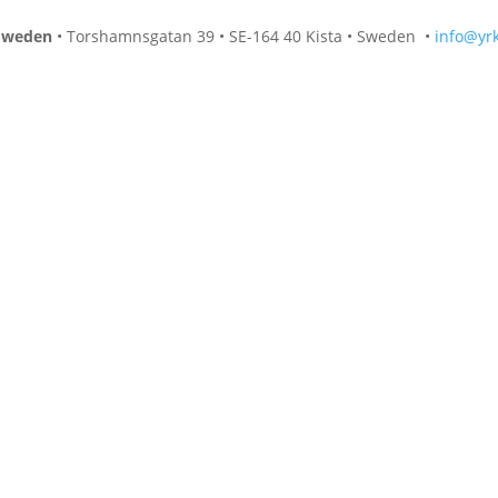
 Sweden
• Torshamnsgatan 39 • SE-164 40 Kista • Sweden
•
info@yr