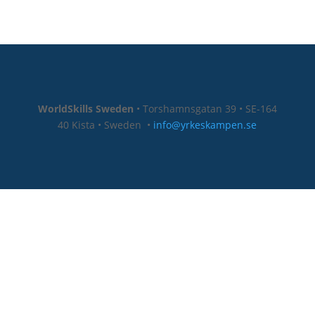
WorldSkills Sweden
• Torshamnsgatan 39 • SE-164
40 Kista • Sweden
•
info@yrkeskampen.se