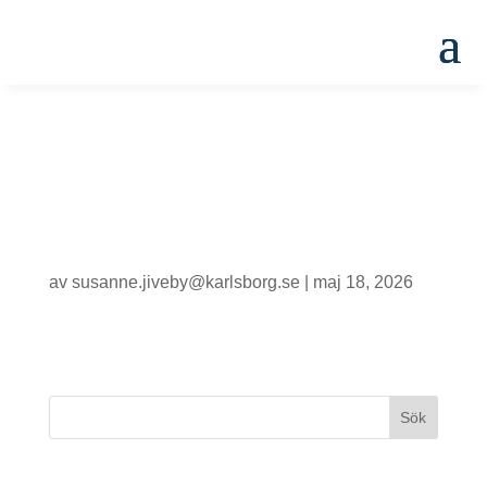
Carl Johanskolan –
12A
av
susanne.jiveby@karlsborg.se
|
maj 18, 2026
Senaste inläggen