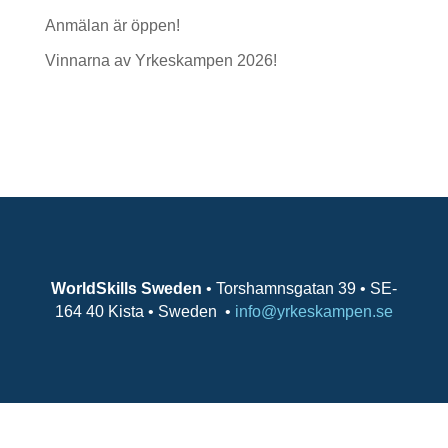
Anmälan är öppen!
Vinnarna av Yrkeskampen 2026!
Senaste kommentarer
WorldSkills Sweden
• Torshamnsgatan 39 • SE-
164 40 Kista • Sweden
•
info@yrkeskampen.se