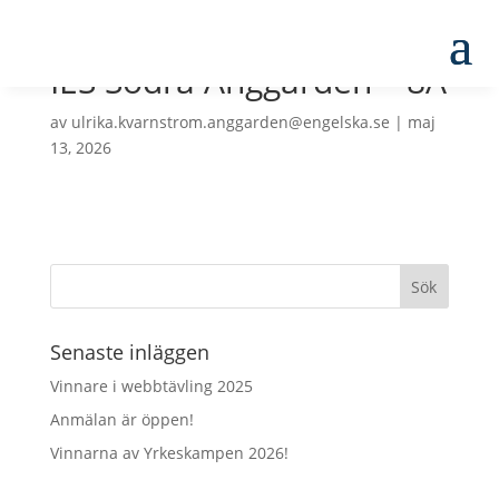
IES Södra Änggården – 8A
av
ulrika.kvarnstrom.anggarden@engelska.se
|
maj
13, 2026
Senaste inläggen
Vinnare i webbtävling 2025
Anmälan är öppen!
Vinnarna av Yrkeskampen 2026!