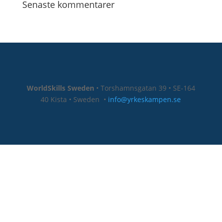
Senaste kommentarer
WorldSkills Sweden
• Torshamnsgatan 39 • SE-164
40 Kista • Sweden
•
info@yrkeskampen.se