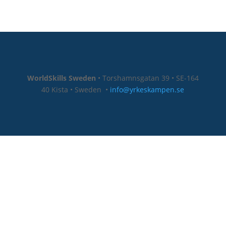
WorldSkills Sweden
• Torshamnsgatan 39 • SE-164
40 Kista • Sweden
•
info@yrkeskampen.se