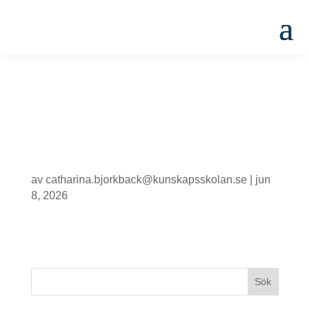
Kunskapsskolan
Uppsala Norra – 8.1
av
catharina.bjorkback@kunskapsskolan.se
|
jun
8, 2026