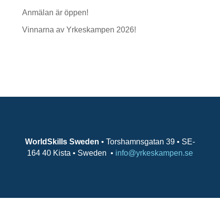
Anmälan är öppen!
Vinnarna av Yrkeskampen 2026!
Senaste kommentarer
WorldSkills Sweden
• Torshamnsgatan 39 • SE-
164 40 Kista • Sweden
•
info@yrkeskampen.se