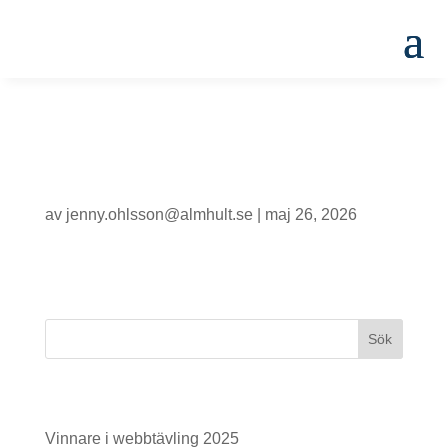
Linnéskolan – 8F
av
jenny.ohlsson@almhult.se
|
maj 26, 2026
Senaste inläggen
Vinnare i webbtävling 2025