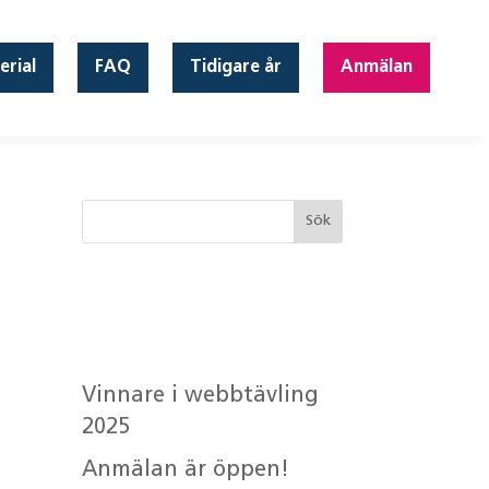
erial
FAQ
Tidigare år
Anmälan
Senaste
inläggen
Vinnare i webbtävling
2025
Anmälan är öppen!