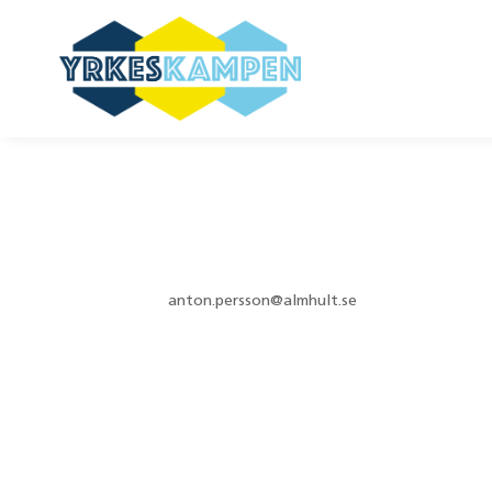
Linnéskola
av
anton.persson@almhult.se
|
maj 26, 2026