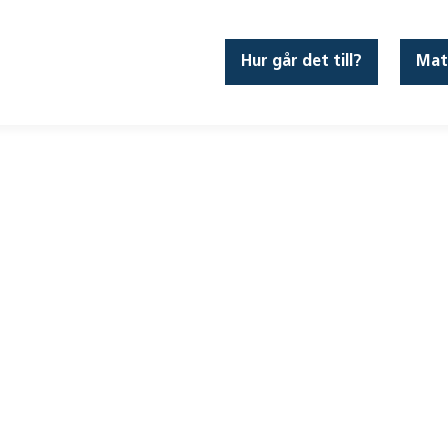
Hur går det till?
Mat
n – 8J