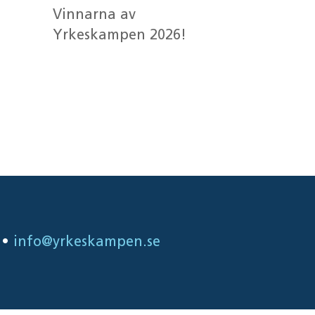
Vinnarna av
Yrkeskampen 2026!
Senaste
kommentarer
•
info@yrkeskampen.se