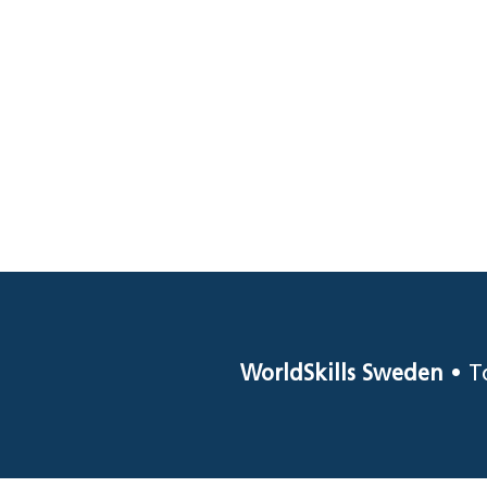
WorldSkills Sweden
• T