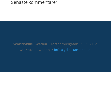
Senaste kommentarer
WorldSkills Sweden
• Torshamnsgatan 39 • SE-164
40 Kista • Sweden
•
info@yrkeskampen.se