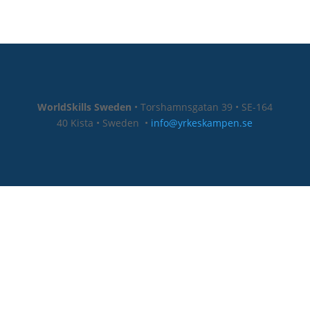
WorldSkills Sweden
• Torshamnsgatan 39 • SE-164
40 Kista • Sweden
•
info@yrkeskampen.se