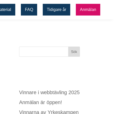
aterial
FAQ
Tidigare år
Anmälan
Senaste
inläggen
Vinnare i webbtävling 2025
Anmälan är öppen!
Vinnarna av Yrkeskampen