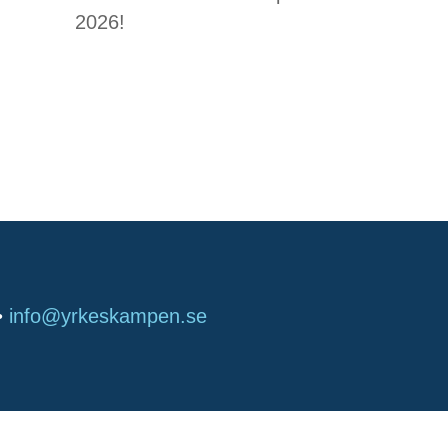
2026!
Senaste
kommentarer
•
info@yrkeskampen.se