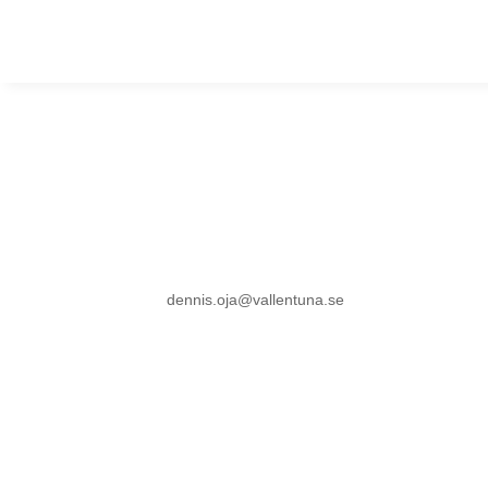
Rosendalss
av
dennis.oja@vallentuna.se
|
jun 16, 2026