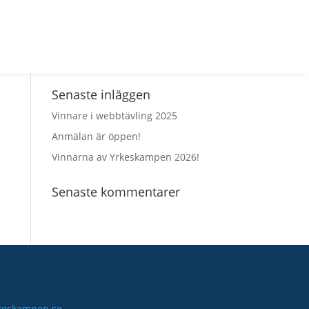
går det till?
Material
FAQ
Tidigare år
Anmälan
Senaste inläggen
Vinnare i webbtävling 2025
Anmälan är öppen!
Vinnarna av Yrkeskampen 2026!
Senaste kommentarer
keskampen.se