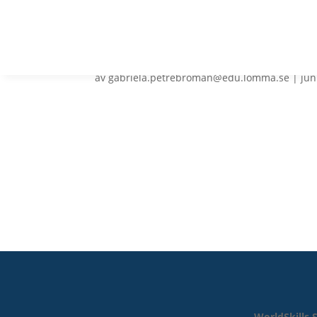
Rutsborgskolan – 8B
av
gabriela.petrebroman@edu.lomma.se
|
jun
WorldSkills