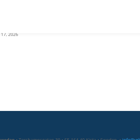
Hur 
 17, 2026
 Sweden
• Torshamnsgatan 39 • SE-164 40 Kista • Sweden
•
info@yr