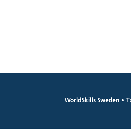
WorldSkills Sweden
• T