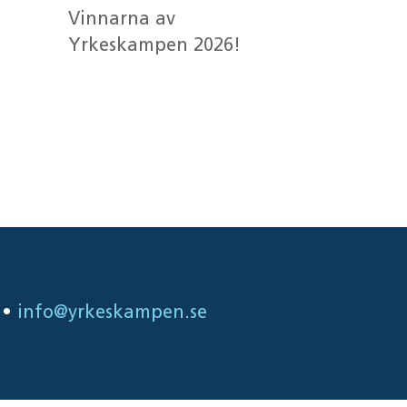
Vinnarna av
Yrkeskampen 2026!
Senaste
kommentarer
•
info@yrkeskampen.se