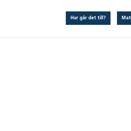
Hur går det till?
Mat
olan – 8C
, 2026