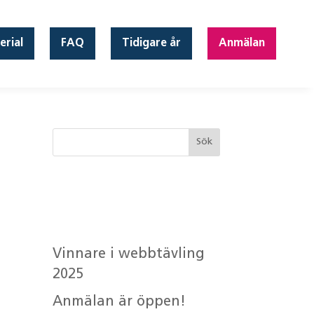
erial
FAQ
Tidigare år
Anmälan
Senaste
inläggen
Vinnare i webbtävling
2025
Anmälan är öppen!