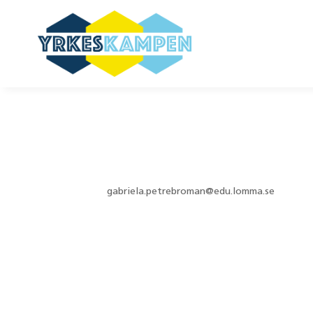
Rutsborgsk
av
gabriela.petrebroman@edu.lomma.se
|
jun 17