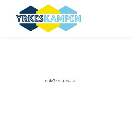
Testskola –
av
erik@kreativa.se
|
jun 26, 2026