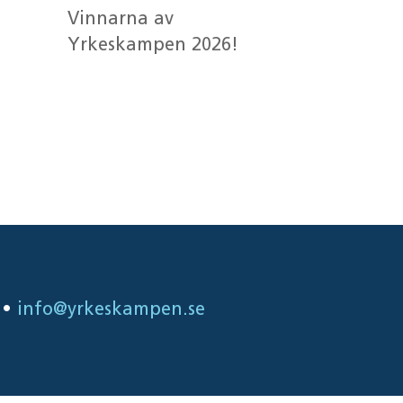
Vinnarna av
Yrkeskampen 2026!
Senaste
kommentarer
•
info@yrkeskampen.se