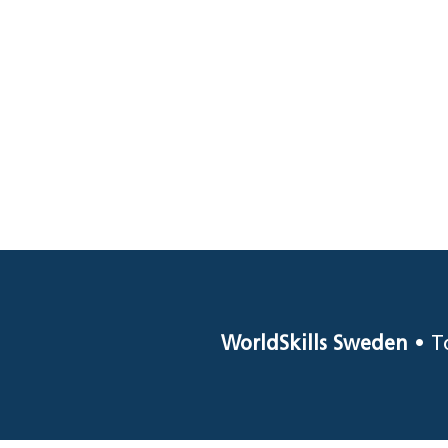
WorldSkills Sweden
• T