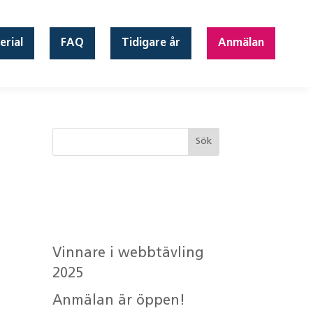
erial
FAQ
Tidigare år
Anmälan
Senaste
inläggen
Vinnare i webbtävling
2025
Anmälan är öppen!