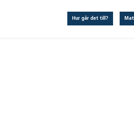
Hur går det till?
Mat
 Testklass 1