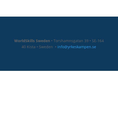
WorldSkills Sweden
• Torshamnsgatan 39 • SE-164
40 Kista • Sweden
•
info@yrkeskampen.se