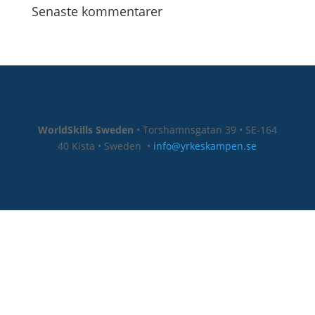
Senaste kommentarer
WorldSkills Sweden
• Torshamnsgatan 39 • SE-164
40 Kista • Sweden
•
info@yrkeskampen.se