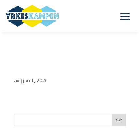
Aroseniusskolan –
18B
av
|
jun 1, 2026
Senaste inläggen