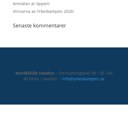
Anmälan är öppen!
Vinnarna av Yrkeskampen 2026!
Senaste kommentarer
WorldSkills Sweden
• Torshamnsgatan 39 • SE-164
40 Kista • Sweden
•
info@yrkeskampen.se