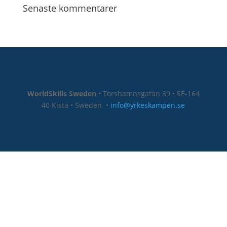
Senaste kommentarer
WorldSkills Sweden
• Torshamnsgatan 39 • SE-164
40 Kista • Sweden
•
info@yrkeskampen.se