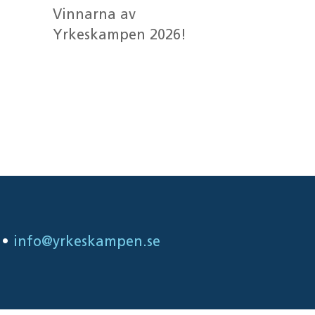
Vinnarna av
Yrkeskampen 2026!
Senaste
kommentarer
•
info@yrkeskampen.se