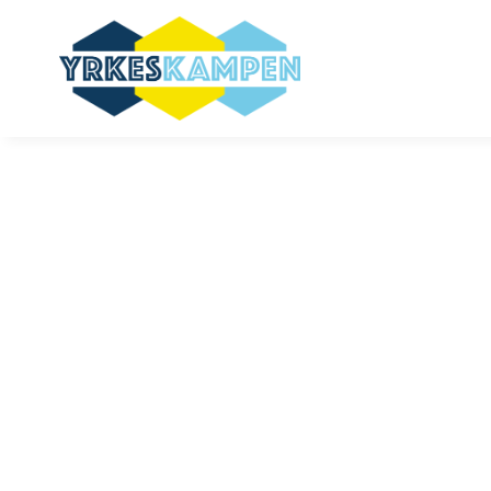
Ekdalaskol
25c, 25d
av
|
maj 13, 2026