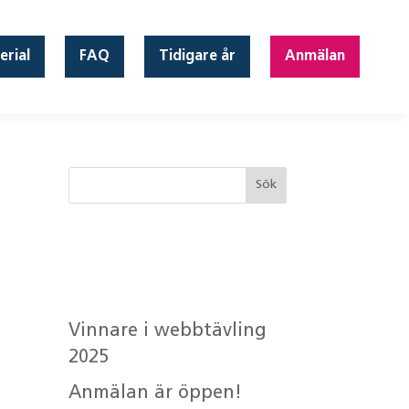
erial
FAQ
Tidigare år
Anmälan
Senaste
inläggen
Vinnare i webbtävling
2025
Anmälan är öppen!