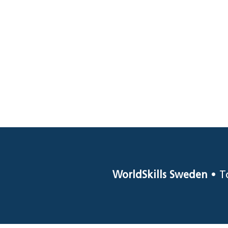
WorldSkills Sweden
• T