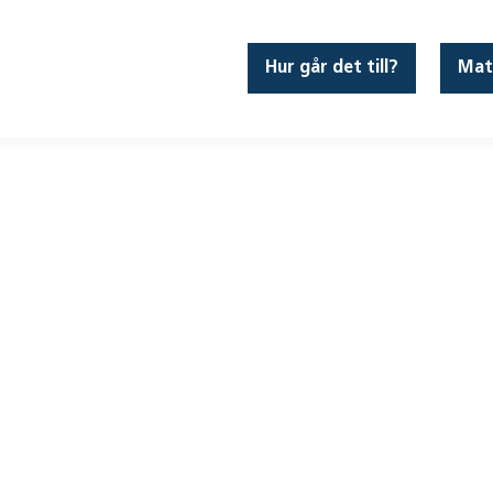
Hur går det till?
Mat
an – 25a, 25b,