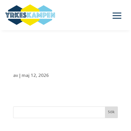
Grindtorpsskolan –
8A, 8B
av
|
maj 12, 2026
Senaste inläggen