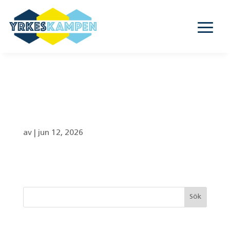
Högastensskolan –
8a, 8b, 8c, 8d
av
|
jun 12, 2026
Senaste inläggen