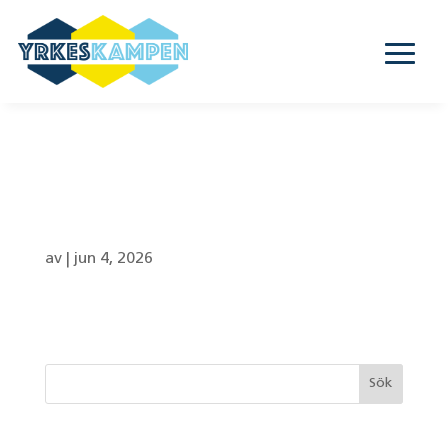
Konradsbergsskola
n – CSUA, CSUB
av
|
jun 4, 2026
Senaste inläggen