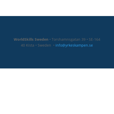
WorldSkills Sweden
• Torshamnsgatan 39 • SE-164
40 Kista • Sweden
•
info@yrkeskampen.se