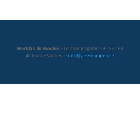
WorldSkills Sweden
• Torshamnsgatan 39 • SE-164
40 Kista • Sweden
•
info@yrkeskampen.se