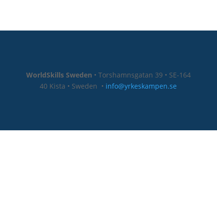
WorldSkills Sweden
• Torshamnsgatan 39 • SE-164
40 Kista • Sweden
•
info@yrkeskampen.se