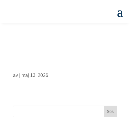
Påvelundsskolan –
8D
av
|
maj 13, 2026
Senaste inläggen