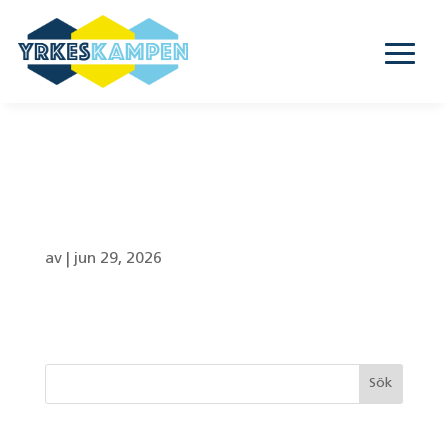
Rödebyskolan – 8a,
8b, 8c
av
|
jun 29, 2026
Senaste inläggen