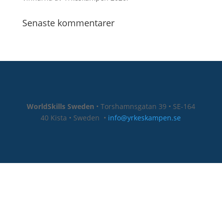
Senaste kommentarer
WorldSkills Sweden
• Torshamnsgatan 39 • SE-164
40 Kista • Sweden
•
info@yrkeskampen.se