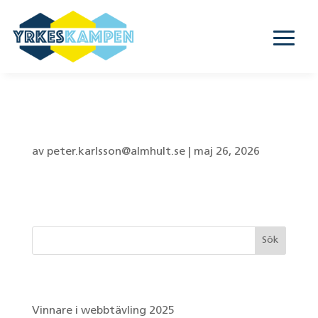
Linnéskolan – 8G
av
peter.karlsson@almhult.se
|
maj 26, 2026
Senaste inläggen
Vinnare i webbtävling 2025